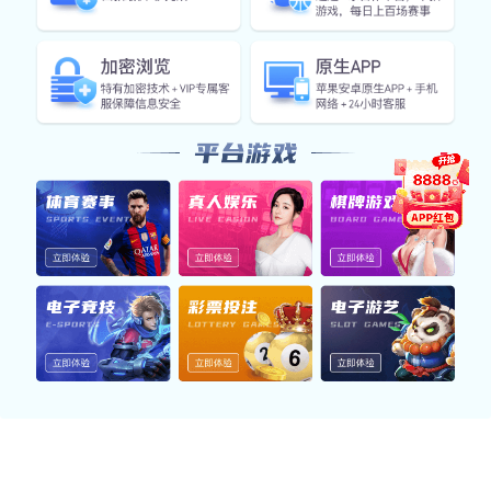
智能引擎实时数据快照
利用九州官网登录入口构建的智能分析系统，实时捕捉各项
运行数据，提升平台的响应效率与数据稳定性。
响应速度
0.18s
平均页面加载
AI推荐准确率
92.6%
赛事个性推荐