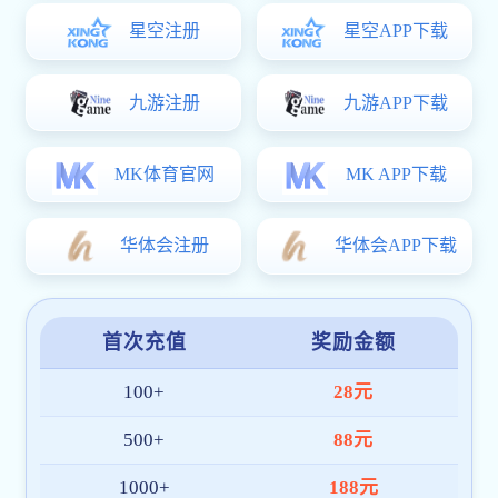
与第三方技术支持商（如推送、云服务）合作时
法律法规要求或监管部门依法调取
五、信息保护措施
平台采用多重防护机制确保九州网页版登录入口-九州(中国)服务
中您的数据安全，包括但不限于：
HTTPS 加密传输
权限分级与访问控制
系统审计与异常行为识别
六、用户权利
您拥有以下数据权利：
访问、更正、删除个人信息
申请注销账户或停止使用服务
关闭授权功能如位置服务或通知